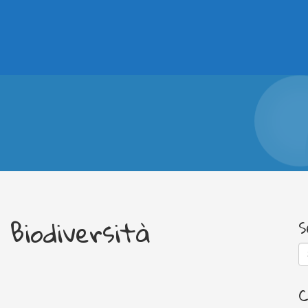
 Biodiversità
S
C