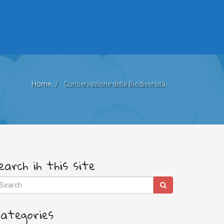
Home
Conservazione della Biodiversità
earch ih this site
ategories